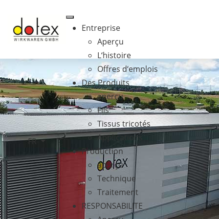
Entreprise
Aperçu
L‘histoire
Offres d‘emplois
Des Produits
aperçu
Fils
Tissus tricotés
Applications
Sélectionnez votre langue
FR
Production
aperçu
Technique
Traitement
RESPONSABILITE