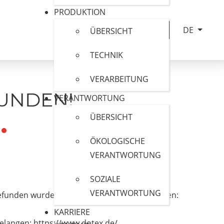
PRODUKTION
Sprache au
DE
ÜBERSICHT
TECHNIK
VERARBEITUNG
FUNDEN!
VERANTWORTUNG
ÜBERSICHT
ÖKOLOGISCHE
VERANTWORTUNG
SOZIALE
VERANTWORTUNG
t gefunden wurde, kann mehrere Ursachen haben:
KARRIERE
gelangen:
https://www.dotex.de/