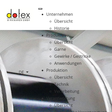
Unternehmen
Übersicht
Historie
Produkte
Übersicht
Garne
Gewirke / Gestricke
Anwendungen
Produktion
Sprache auswählen
DE
Übersicht
Technik
Verarbeitung
Verantwortung
Übersicht