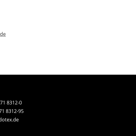
.de
771 8312-0
771 8312-95
dotex.de